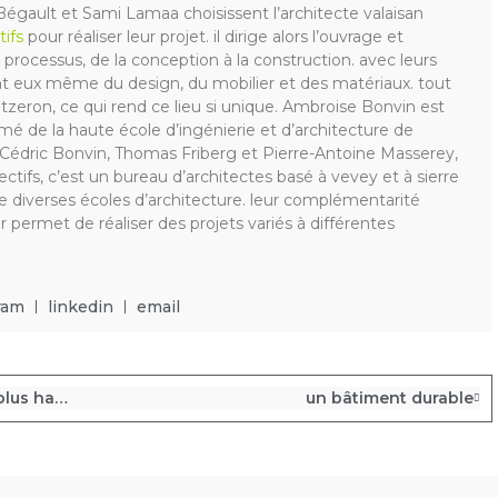
Bégault et Sami Lamaa choisissent l’architecte valaisan
tifs
pour réaliser leur projet. il dirige alors l’ouvrage et
processus, de la conception à la construction. avec leurs
ent eux même du design, du mobilier et des matériaux. tout
zeron, ce qui rend ce lieu si unique. Ambroise Bonvin est
ômé de la haute école d’ingénierie et d’architecture de
, Cédric Bonvin, Thomas Friberg et Pierre-Antoine Masserey,
lectifs, c’est un bureau d’architectes basé à vevey et à sierre
e diverses écoles d’architecture. leur complémentarité
ur permet de réaliser des projets variés à différentes
ram
linkedin
email
une situation exceptionnelle face aux plus hauts sommets des alpes
un bâtiment durable