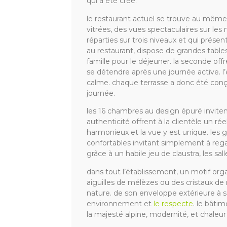
qui a été créé.
le restaurant actuel se trouve au même
vitrées, des vues spectaculaires sur les 
réparties sur trois niveaux et qui présen
au restaurant, dispose de grandes tabl
famille pour le déjeuner. la seconde of
se détendre après une journée active. l
calme. chaque terrasse a donc été conç
journée.
les 16 chambres au design épuré invitent
authenticité offrent à la clientèle un rée
harmonieux et la vue y est unique. le
confortables invitant simplement à reg
grâce à un habile jeu de claustra, les sa
dans tout l’établissement, un motif org
aiguilles de mélèzes ou des cristaux de 
nature. de son enveloppe extérieure à 
environnement et
le respecte
. le bâtim
la majesté alpine, modernité, et chale