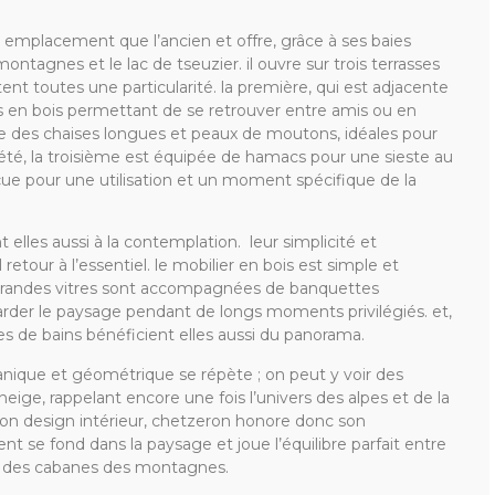
 emplacement que l’ancien et offre, grâce à ses baies
montagnes et le lac de tseuzier. il ouvre sur trois terrasses
tent toutes une particularité. la première, qui est adjacente
es en bois permettant de se retrouver entre amis ou en
fre des chaises longues et peaux de moutons, idéales pour
’été, la troisième est équipée de hamacs pour une sieste au
ue pour une utilisation et un moment spécifique de la
 elles aussi à la contemplation. leur simplicité et
l retour à l’essentiel. le mobilier en bois est simple et
s grandes vitres sont accompagnées de banquettes
arder le paysage pendant de longs moments privilégiés. et,
lles de bains bénéficient elles aussi du panorama.
anique et géométrique se répète ; on peut y voir des
neige, rappelant encore une fois l’univers des alpes et de la
son design intérieur, chetzeron honore donc son
ent se fond dans la paysage et joue l’équilibre parfait entre
ur des cabanes des montagnes.