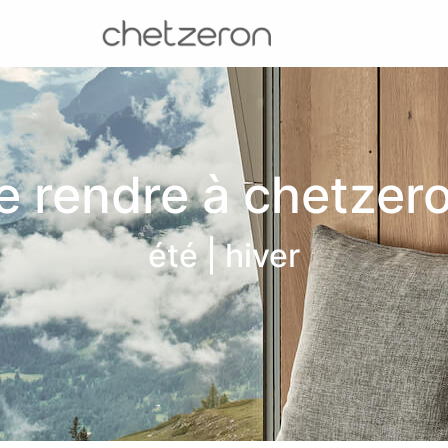
e rendre à chetzer
été | hiver