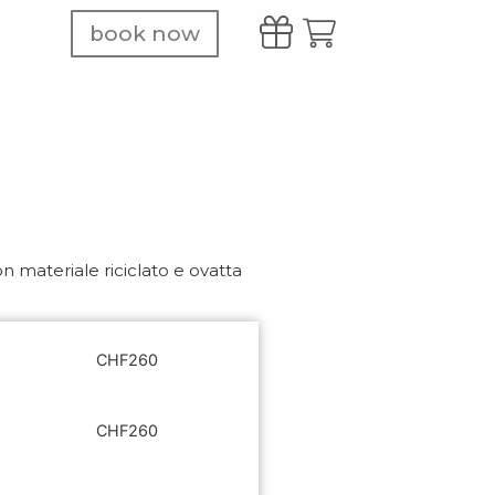
book now
n materiale riciclato e ovatta
CHF
260
CHF
260