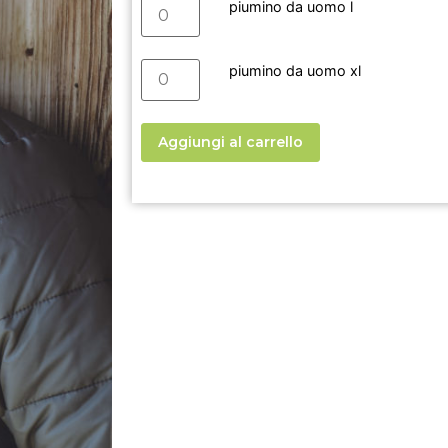
piumino da uomo l
piumino da uomo xl
Aggiungi al carrello