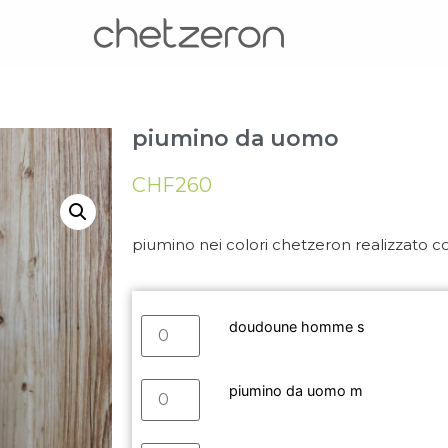
piumino da uomo
CHF
260
piumino nei colori chetzeron realizzato co
doudoune homme s
piumino da uomo m