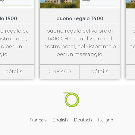
lo 1500
buono regalo 1400
no regalo da
buono regalo del valore di
b
ostro hotel,
1400 CHF da utilizzare nel
e o per un
nostro hotel, nel ristorante o
no
io.
per un massaggio.
détails
CHF1400
détails
Français
English
Deutsch
Italiano