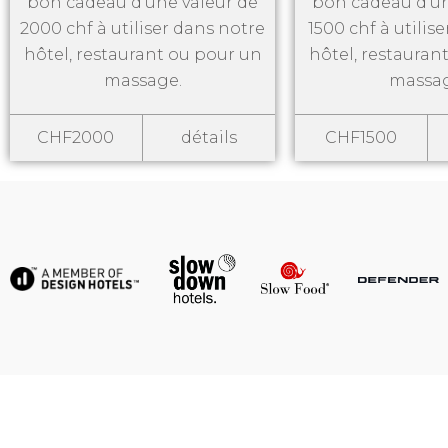
bon cadeau d'une valeur de
bon cadeau d'un
2000 chf à utiliser dans notre
1500 chf à utilis
hôtel, restaurant ou pour un
hôtel, restauran
massage.
massag
CHF2000
détails
CHF1500