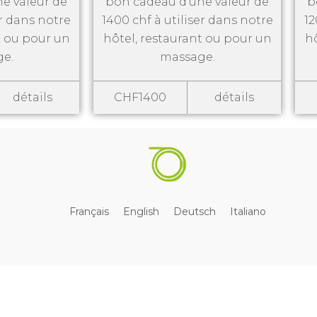
e valeur de
bon cadeau d’une valeur de
b
er dans notre
1400 chf à utiliser dans notre
12
t ou pour un
hôtel, restaurant ou pour un
hô
e.
massage.
détails
CHF1400
détails
Français
English
Deutsch
Italiano