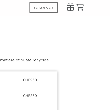
réserver
matière et ouate recyclée
CHF
260
CHF
260