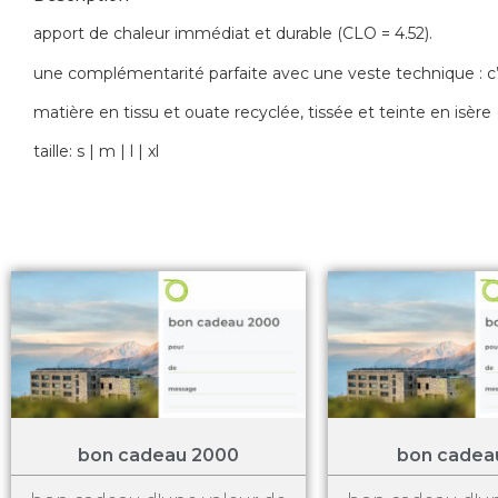
apport de chaleur immédiat et durable (CLO = 4.52).
une complémentarité parfaite avec une veste technique : c’
matière en tissu et ouate recyclée, tissée et teinte en isèr
taille: s | m | l | xl
bon cadeau 2000
bon cadea