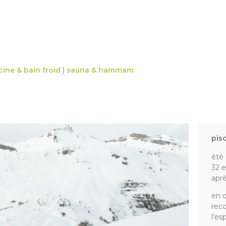
cine & bain froid |
sauna & hammam
pis
été 
32 e
aprè
en q
reco
l’esp