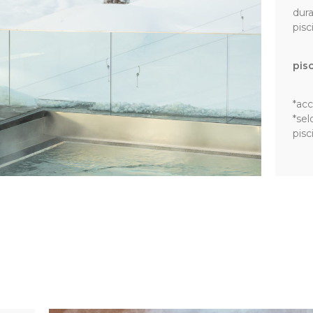
dura
pisc
pis
*acc
*sel
pisc