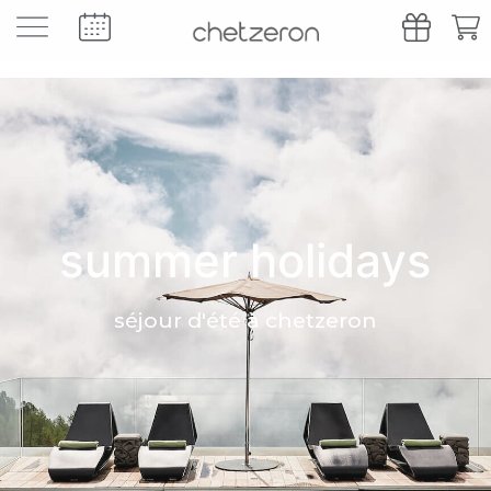
summer holidays
séjour d'été à chetzeron