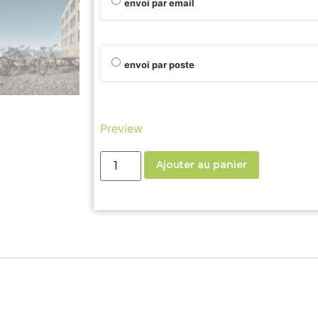
envoi par email
envoi par poste
Preview
Ajouter au panier